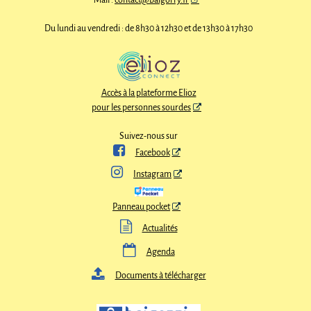
Mail :
contact@baigorry.fr
Du lundi au vendredi : de 8h30 à 12h30 et de 13h30 à 17h30
Accès à la plateforme Elioz
pour les personnes sourdes
Suivez-nous sur

Facebook

Instagram
Panneau pocket

Actualités

Agenda

Documents à télécharger