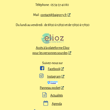
Téléphone : 05 59 37 40 80
Mail :
contact@baigorry.fr
Du lundi au vendredi : de 8h30 à 12h30 et de 13h30 à 17h30
Accès à la plateforme Elioz
pour les personnes sourdes
Suivez-nous sur

Facebook

Instagram
Panneau pocket

Actualités

Agenda