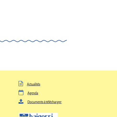

Actualités

Agenda

Documents à télécharger