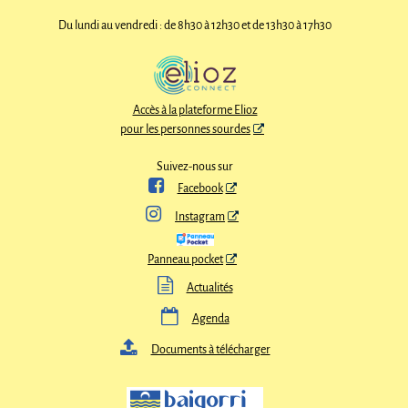
Du lundi au vendredi : de 8h30 à 12h30 et de 13h30 à 17h30
Accès à la plateforme Elioz
pour les personnes sourdes
Suivez-nous sur

Facebook

Instagram
Panneau pocket

Actualités

Agenda

Documents à télécharger