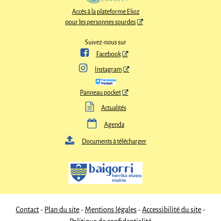
Accès à la plateforme Elioz
pour les personnes sourdes
Suivez-nous sur

Facebook

Instagram
Panneau pocket

Actualités

Agenda

Documents à télécharger
Contact
Plan du site
Mentions légales
Accessibilité du site