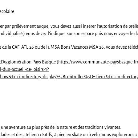
scolaire
r par prélèvement auquel vous devez aussi insérer l’autorisation de pré
l Individualisé ) vous devez l’indiquer sur son espace puis nous envoyer le 
de de la CAF ATL 26 ou de la MSA Bons Vacances MSA 26, vous devez téléchar
 d’Agglomération Pays Basque (
https://www.communaute-paysbasque.fr/en
-dun-accueil-de-loisirs-1?
show&tx_cimdirectory_display%5Bcontroller%5D=Lieux&tx_cimdirecto
e une aventure au plus près de la nature et des traditions vivantes.
lades et des ateliers créatifs, à pied en skate ou à vélo, nous explorerons