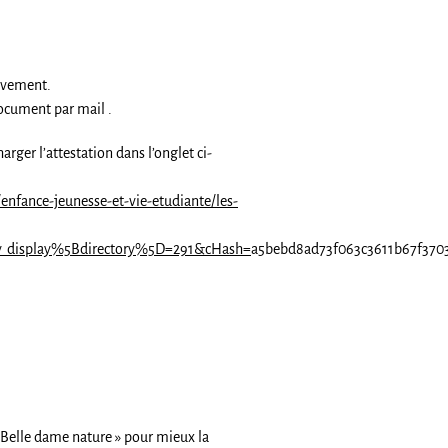
lèvement.
document par mail .
ger l’attestation dans l’onglet ci-
fance-jeunesse-et-vie-etudiante/les-
ry_display%5Bdirectory%5D=291&cHash=
a5bebd8ad73f063c3611b67f3703
 « Belle dame nature » pour mieux la