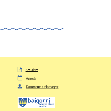

Actualités

Agenda

Documents à télécharger