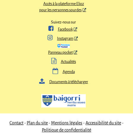
Accès à la plateforme Elioz
pour les personnes sourdes
Suivez-nous sur

Facebook

Instagram
Panneau pocket

Actualités

Agenda

Documents à télécharger
Contact
Plan du site
Mentions légales
Accessibilité du site
Politique de confidentialité