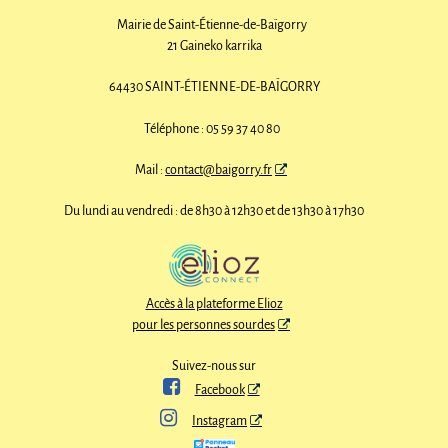
Mairie de Saint-Étienne-de-Baïgorry
21 Gaineko karrika
64430 SAINT-ÉTIENNE-DE-BAÏGORRY
Téléphone : 05 59 37 40 80
Mail :
contact@baigorry.fr
Du lundi au vendredi : de 8h30 à 12h30 et de 13h30 à 17h30
Accès à la plateforme Elioz
pour les personnes sourdes
Suivez-nous sur

Facebook

Instagram