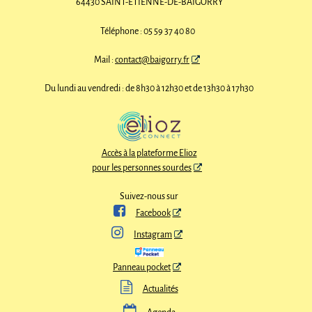
64430 SAINT-ÉTIENNE-DE-BAÏGORRY
Téléphone : 05 59 37 40 80
Mail :
contact@baigorry.fr
Du lundi au vendredi : de 8h30 à 12h30 et de 13h30 à 17h30
Accès à la plateforme Elioz
pour les personnes sourdes
Suivez-nous sur

Facebook

Instagram
Panneau pocket

Actualités
