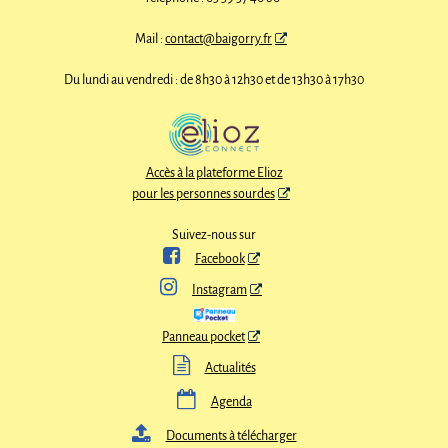
Mail :
contact@baigorry.fr
Du lundi au vendredi : de 8h30 à 12h30 et de 13h30 à 17h30
Accès à la plateforme Elioz
pour les personnes sourdes
Suivez-nous sur

Facebook

Instagram
Panneau pocket

Actualités

Agenda

Documents à télécharger