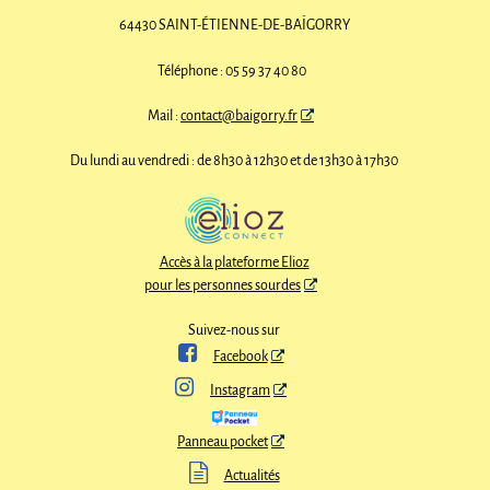
64430 SAINT-ÉTIENNE-DE-BAÏGORRY
Téléphone : 05 59 37 40 80
Mail :
contact@baigorry.fr
Du lundi au vendredi : de 8h30 à 12h30 et de 13h30 à 17h30
Accès à la plateforme Elioz
pour les personnes sourdes
Suivez-nous sur

Facebook

Instagram
Panneau pocket

Actualités