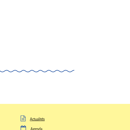

Actualités

Agenda