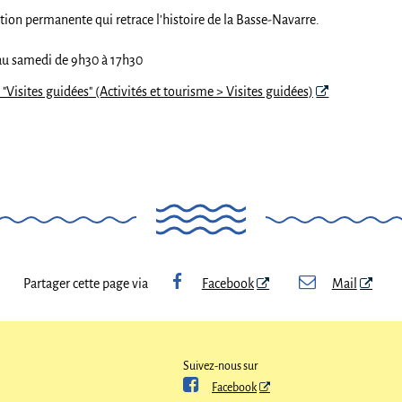
tion permanente qui retrace l'histoire de la Basse-Navarre.
 au samedi de 9h30 à 17h30
 "Visites guidées" (Activités et tourisme > Visites guidées)
Partager cette page via
Facebook
Mail
Suivez-nous sur

Facebook