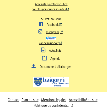
Accès à la plateforme Elioz
pour les personnes sourdes
Suivez-nous sur

Facebook

Instagram
Panneau pocket

Actualités

Agenda

Documents à télécharger
Contact
Plan du site
Mentions légales
Accessibilité du site
Politique de confidentialité