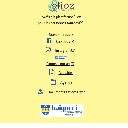
Accès à la plateforme Elioz
pour les personnes sourdes
Suivez-nous sur

Facebook

Instagram
Panneau pocket

Actualités

Agenda

Documents à télécharger