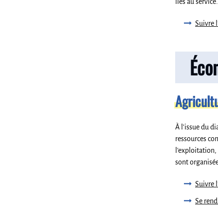
liés au service.
Suivre l
Éco
Agricult
À l’issue du d
ressources com
l'exploitation
sont organisée
Suivre 
Se rendr