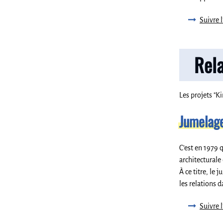
Suivre l
Rel
Les projets "K
Jumelage
C’est en 1979 
architecturale
À ce titre, le
les relations 
Suivre l