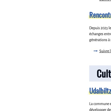
Rencontr
Depuis 2023 le
échanges entre 
générations à 
Suivre 
Cul
Udalbilt
La commune est
développer des