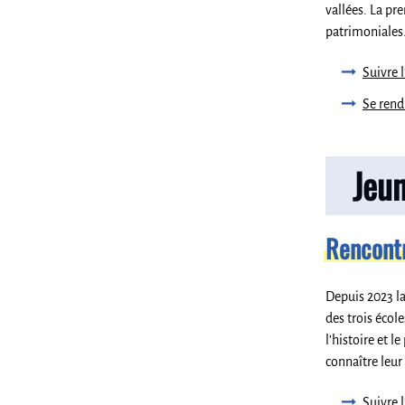
vallées. La pr
patrimoniales
Suivre 
Se rend
Jeu
Rencontr
Depuis 2023 la
des trois école
l’histoire et 
connaître leur
Suivre l