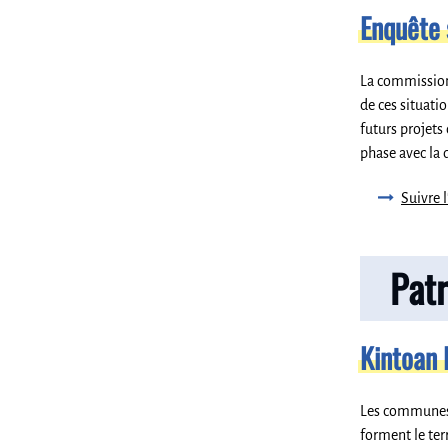
Enquête 
La commission 
de ces situati
futurs projets
phase avec la 
Suivre l
Pat
Kintoan 
Les communes d
forment le ter