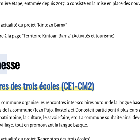
emière étape, entamée depuis 2017, a consisté en la mise en place des nouvel
.
l'actualité du projet "Kintoan Barna"
re à la page "Territoire Kintoan Barna" (Activités et tourisme)
nesse
es des trois écoles (CE1-CM2)
 commune organise les rencontres inter-scolaires autour de la langue basqu
s de la commune (Jean Pujo, Ikastola et Donostei) participent à plusieurs at
le patrimoine, la culture, le savoir-faire, etc. La commune souhaite ainsi d
 village, tout en promouvant la langue basque.
'actualité du projet "Rencontres des trois écoles
"