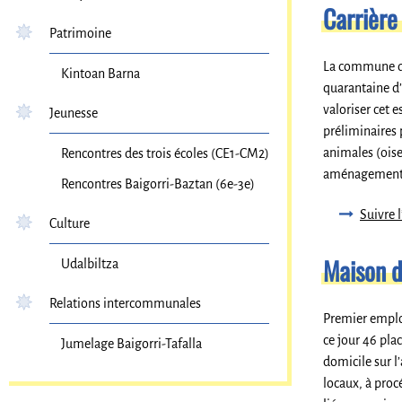
Carrière
Patrimoine
La commune de 
Kintoan Barna
quarantaine d’
valoriser cet 
Jeunesse
préliminaires 
animales (oise
Rencontres des trois écoles (CE1-CM2)
aménagements d
Rencontres Baigorri-Baztan (6e-3e)
Suivre l
Culture
Maison d
Udalbiltza
Relations intercommunales
Premier emplo
ce jour 46 pla
Jumelage Baigorri-Tafalla
domicile sur l
locaux, à proc