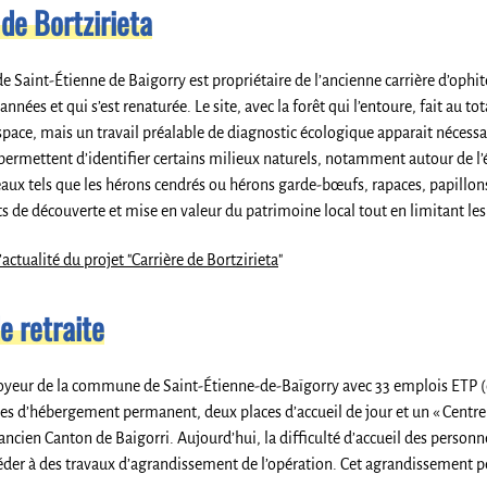
 de Bortzirieta
Saint-Étienne de Baigorry est propriétaire de l’ancienne carrière d’ophite d
années et qui s’est renaturée. Le site, avec la forêt qui l’entoure, fait au
espace, mais un travail préalable de diagnostic écologique apparait nécessa
permettent d’identifier certains milieux naturels, notamment autour de l’é
aux tels que les hérons cendrés ou hérons garde-bœufs, rapaces, papillons et 
e découverte et mise en valeur du patrimoine local tout en limitant les 
’actualité du projet "Carrière de Bortzirieta
"
e retraite
yeur de la commune de Saint-Étienne-de-Baïgorry avec 33 emplois ETP (éq
ces d’hébergement permanent, deux places d’accueil de jour et un « Centr
’ancien Canton de Baigorri. Aujourd’hui, la difficulté d’accueil des pers
éder à des travaux d’agrandissement de l’opération. Cet agrandissement p