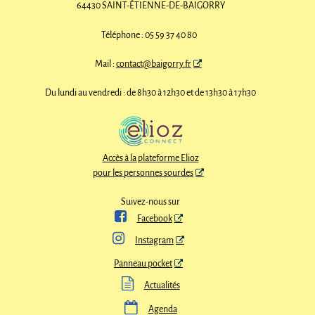
64430 SAINT-ÉTIENNE-DE-BAÏGORRY
Téléphone : 05 59 37 40 80
Mail :
contact@baigorry.fr
Du lundi au vendredi : de 8h30 à 12h30 et de 13h30 à 17h30
Accès à la plateforme Elioz
pour les personnes sourdes
Suivez-nous sur

Facebook

Instagram
Panneau pocket

Actualités

Agenda