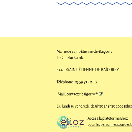
Mairie de Saint-Étienne-de-Baïgorry
21 Gaineko karrika
64430 SAINT-ÉTIENNE-DE-BAÏGORRY
Téléphone : 05 59 37 40 80
Mail :
contact@baigorry.fr
Du lundi au vendredi : de 8h30 à 12h30 et de 13h3
Accès à la plateforme Elioz
pour les personnes sourdes