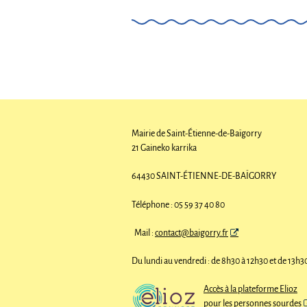
Mairie de Saint-Étienne-de-Baïgorry
21 Gaineko karrika
64430 SAINT-ÉTIENNE-DE-BAÏGORRY
Téléphone : 05 59 37 40 80
Mail :
contact@baigorry.fr
Du lundi au vendredi : de 8h30 à 12h30 et de 13h3
Accès à la plateforme Elioz
pour les personnes sourdes