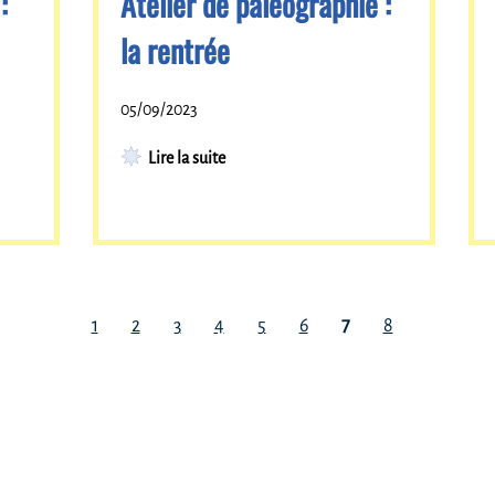
:
Atelier de paléographie :
la rentrée
05/09/2023
Lire la suite
1
2
3
4
5
6
7
8