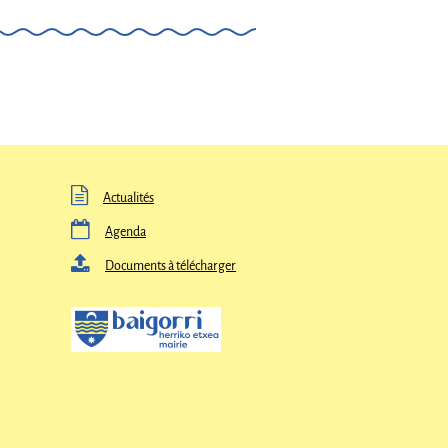

Actualités

Agenda

Documents à télécharger