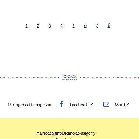
1
2
3
4
5
6
7
8
Partager cette page via
Facebook
Mail
Mairie de Saint-Étienne-de-Baïgorry