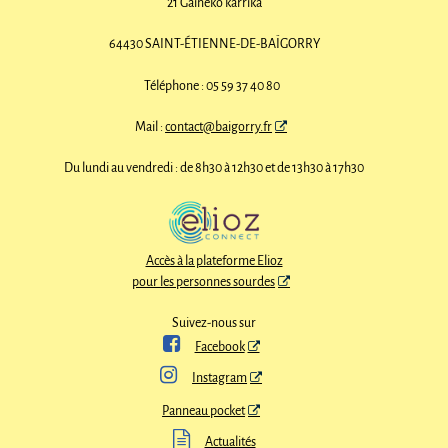
21 Gaineko karrika
64430 SAINT-ÉTIENNE-DE-BAÏGORRY
Téléphone : 05 59 37 40 80
Mail :
contact@baigorry.fr
Du lundi au vendredi : de 8h30 à 12h30 et de 13h30 à 17h30
Accès à la plateforme Elioz
pour les personnes sourdes
Suivez-nous sur

Facebook

Instagram
Panneau pocket

Actualités